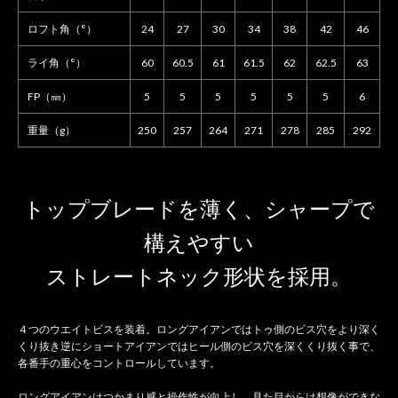
ロフト角（°）
24
27
30
34
38
42
46
ライ角（°）
60
60.5
61
61.5
62
62.5
63
FP（㎜）
5
5
5
5
5
5
6
重量（g）
250
257
264
271
278
285
292
トップブレードを薄く、シャープで
構えやすい
ストレートネック形状を採用。
４つのウエイトビスを装着。ロングアイアンではトゥ側のビス穴をより深く
くり抜き逆にショートアイアンではヒール側のビス穴を深くくり抜く事で、
各番手の重心をコントロールしています。
ロングアイアンはつかまり感と操作性が向上し、見た目からは想像ができな