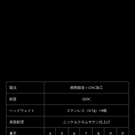
製法
精密鍛造＋CNC加工
材質
S20C
ヘッドウェイト
ステンレス（0.7g）×4個
表面処理
ニッケルクロムサテン仕上げ
番手
4
5
6
7
8
9
P