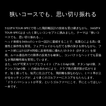
狭いコースでも、思い切り振れる
512ZFX TOUR-SPECで培った飛距離設計の技術を受け継ぎながら、360ZFX
TOUR-SPECはまったく新しいコンセプトに挑みました。テーマは「狭いコ
ースでも、思い切り振れる」。
ヘッド体積を360ccのシャロー設計に凝縮することで、低重心による高い直
進性と操作性を実現。フェアウェイからも打てる懐の深さを持ちながら、フ
ェース材には512ZFX同様に反発性能に優れた15-3-3-3（βチタン）を採
用。ルール適合内での限界の反発力を確保し、コンパクトなヘッドでも妥協
なき飛距離性能を実現しています。
また、±1.5°可変スリーブとウェイト（アルミ0.6g×2個、チタン1g×2個、ス
テンレス3g×2個、）の組み合わせにより、クラブ長の選択肢が広がりま
す。短く握っても、短尺に仕上げても、飛距離を損なわない。ミート率が上
がるセッティングが、より多くのゴルファーにスコアをもたらします。
「ドライバーショットが不安」というゴルファーにこそ、手にとってほしい
一本です。