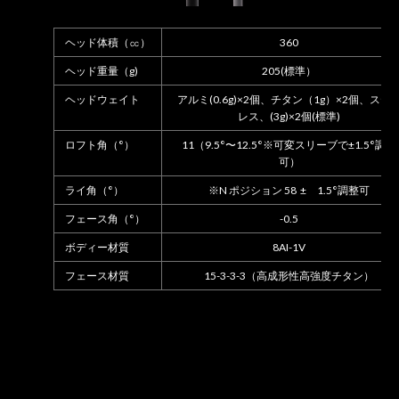
ヘッド体積（㏄）
360
ヘッド重量（g)
205(標準）
ヘッドウェイト
アルミ(0.6g)×2個、チタン（1g）×2個、ステ
レス、(3g)×2個(標準)
ロフト角（°）
11（9.5°〜12.5°※可変スリーブで±1.5°調整
可）
ライ角（°）
※N ポジション 58 ± 1.5°調整可
フェース角（°）
-0.5
ボディー材質
8AI-1V
フェース材質
15-3-3-3（高成形性高強度チタン）