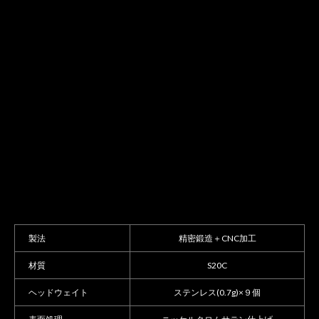
製法
精密鍛造＋CNC加工
材質
S20C
ヘッドウェイト
ステンレス(0.7g)×９個