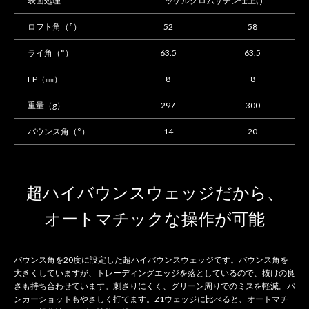
表面処理
ニッケルクロムサテン仕上げ
ロフト角（°）
52
58
ライ角（°）
63.5
63.5
FP（㎜）
8
8
重量（g）
297
300
バウンス角（°）
14
20
超ハイバウンスウェッジだから、
オートマチックな操作が可能
バウンス角を20度に設定した超ハイバウンスウェッジです。バウンス角を
大きくしていますが、トレーディングエッジを落としているので、抜けの良
さも持ち合わせています。刺さりにくく、グリーン周りでのミスを軽減。バ
ンカーショットもやさしく打てます。Z1ウェッジに比べると、オートマチ