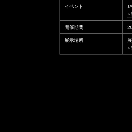
イベント
J
>
開催期間
2
展示場所
展
>