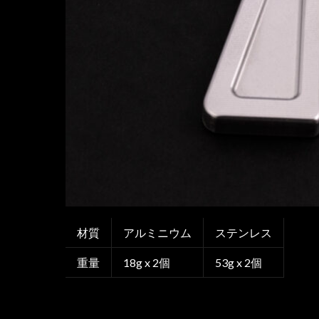
材質
アルミニウム
ステンレス
重量
18g x 2個
53g x 2個